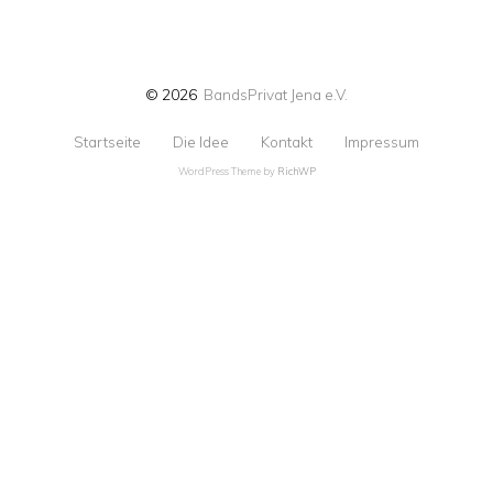
© 2026
BandsPrivat Jena e.V.
Startseite
Die Idee
Kontakt
Impressum
WordPress Theme by
RichWP