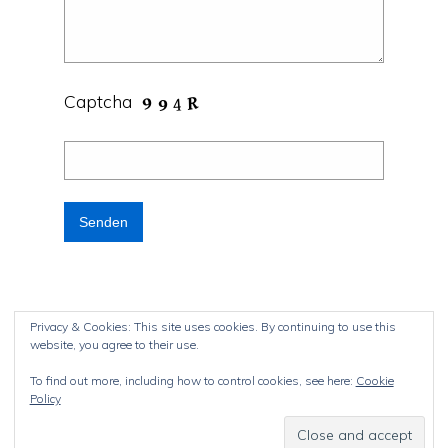
Captcha
Privacy & Cookies: This site uses cookies. By continuing to use this
website, you agree to their use.
© 2026
BandsPrivat Jena e.V.
To find out more, including how to control cookies, see here:
Cookie
Policy
Startseite
Die Idee
Kontakt
Impressum
WordPress Theme by
RichWP