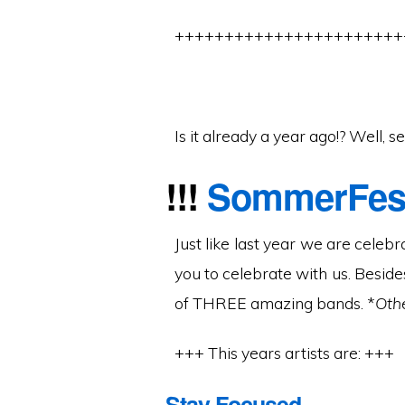
+++++++++++++++++++++++
Is it already a year ago!? Well, s
!!!
SommerFes
Just like last year we are celeb
you to celebrate with us. Beside
of THREE amazing bands. *
Oth
+++ This years artists are: +++
Stay Focused