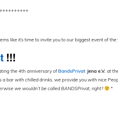
++++++++++
eems like it’s time to invite you to our biggest event of the
t
!!!
rating the 4th anniversary of
BandsPrivat
Jena e.V.
at th
s a bar with chilled drinks, we provide you with nice Peo
erwise we wouldn’t be called BANDSPrivat, right?
*