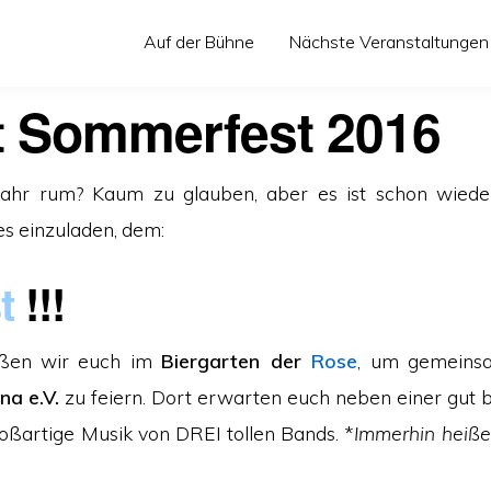
Auf der Bühne
Nächste Veranstaltungen
t Sommerfest 2016
ahr rum? Kaum zu glauben, aber es ist schon wiede
es einzuladen, dem:
t
!!!
rüßen wir euch im
Biergarten der
Rose
, um gemeinsa
na e.V.
zu feiern. Dort erwarten euch neben einer gut 
großartige Musik von DREI tollen Bands. *
Immerhin heiße