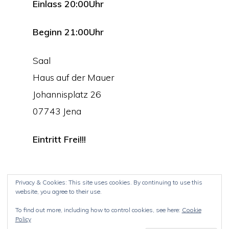
Einlass 20:00Uhr
Beginn 21:00Uhr
Saal
Haus auf der Mauer
Johannisplatz 26
07743 Jena
Eintritt Frei!!!
Privacy & Cookies: This site uses cookies. By continuing to use this
website, you agree to their use.
© 2026
BandsPrivat Jena e.V.
To find out more, including how to control cookies, see here:
Cookie
Policy
Startseite
Die Idee
Kontakt
Impressum