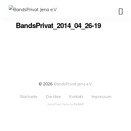
BandsPrivat_2014_04_26-19
© 2026
BandsPrivat Jena e.V.
Startseite
Die Idee
Kontakt
Impressum
WordPress Theme by
RichWP