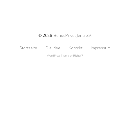
© 2026
BandsPrivat Jena e.V.
Startseite
Die Idee
Kontakt
Impressum
WordPress Theme by
RichWP