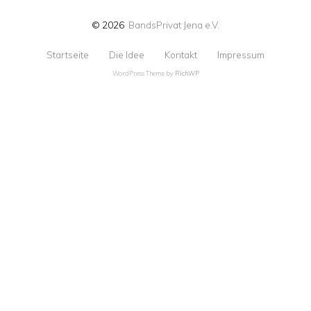
© 2026
BandsPrivat Jena e.V.
Startseite
Die Idee
Kontakt
Impressum
WordPress Theme by
RichWP