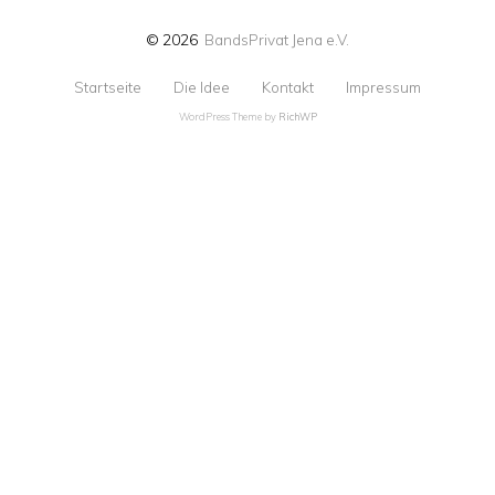
© 2026
BandsPrivat Jena e.V.
Startseite
Die Idee
Kontakt
Impressum
WordPress Theme by
RichWP