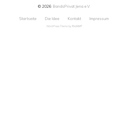
© 2026
BandsPrivat Jena e.V.
Startseite
Die Idee
Kontakt
Impressum
WordPress Theme by
RichWP