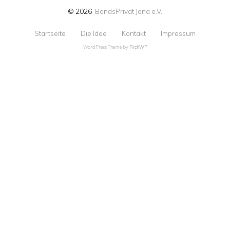
© 2026
BandsPrivat Jena e.V.
Startseite
Die Idee
Kontakt
Impressum
WordPress Theme by
RichWP