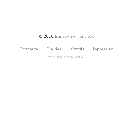
© 2026
BandsPrivat Jena e.V.
Startseite
Die Idee
Kontakt
Impressum
WordPress Theme by
RichWP