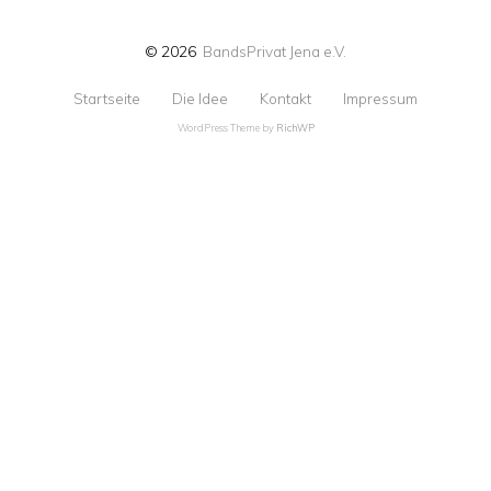
© 2026
BandsPrivat Jena e.V.
Startseite
Die Idee
Kontakt
Impressum
WordPress Theme by
RichWP