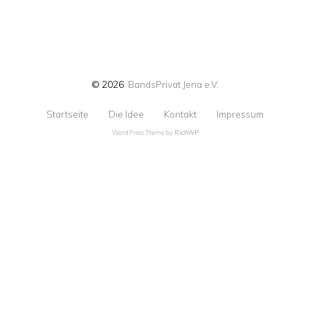
© 2026
BandsPrivat Jena e.V.
Startseite
Die Idee
Kontakt
Impressum
WordPress Theme by
RichWP