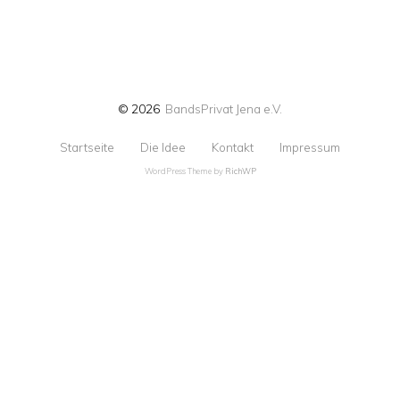
© 2026
BandsPrivat Jena e.V.
Startseite
Die Idee
Kontakt
Impressum
WordPress Theme by
RichWP