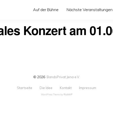
Auf der Bühne
Nächste Veranstaltungen
ales Konzert am 01.06
© 2026
BandsPrivat Jena e.V.
Startseite
Die Idee
Kontakt
Impressum
WordPress Theme by
RichWP