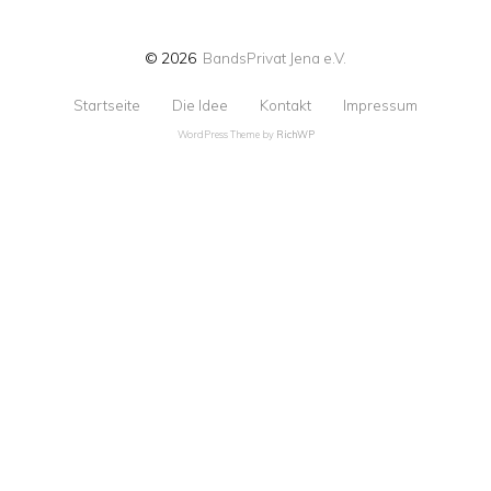
© 2026
BandsPrivat Jena e.V.
Startseite
Die Idee
Kontakt
Impressum
WordPress Theme by
RichWP