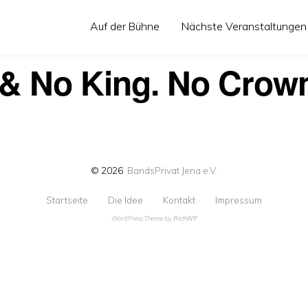
Auf der Bühne
Nächste Veranstaltungen
 & No King. No Crow
© 2026
BandsPrivat Jena e.V.
Startseite
Die Idee
Kontakt
Impressum
WordPress Theme by
RichWP