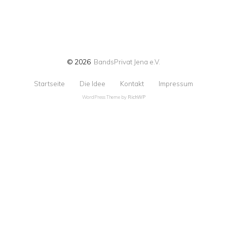
© 2026
BandsPrivat Jena e.V.
Startseite
Die Idee
Kontakt
Impressum
WordPress Theme by
RichWP