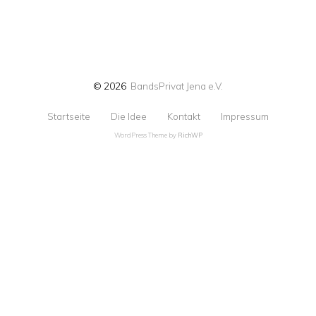
© 2026
BandsPrivat Jena e.V.
Startseite
Die Idee
Kontakt
Impressum
WordPress Theme by
RichWP