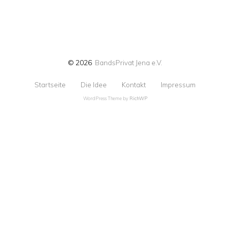
© 2026
BandsPrivat Jena e.V.
Startseite
Die Idee
Kontakt
Impressum
WordPress Theme by
RichWP