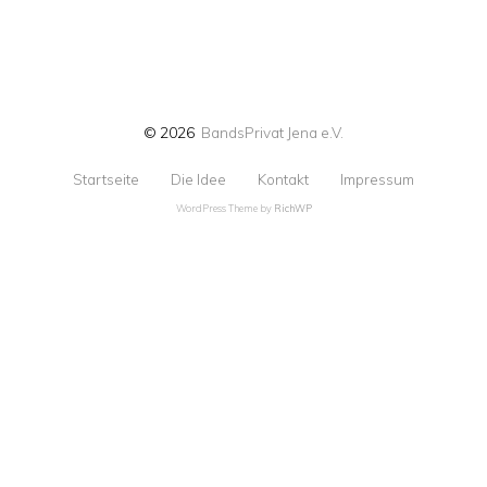
© 2026
BandsPrivat Jena e.V.
Startseite
Die Idee
Kontakt
Impressum
WordPress Theme by
RichWP