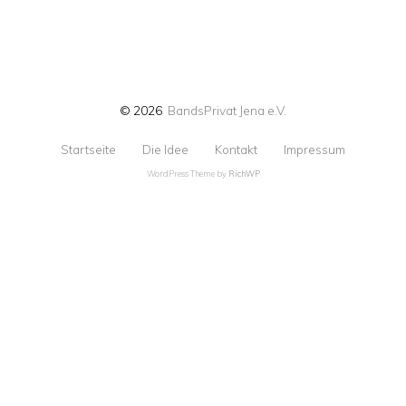
© 2026
BandsPrivat Jena e.V.
Startseite
Die Idee
Kontakt
Impressum
WordPress Theme by
RichWP